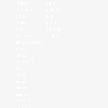
región
de la
africana
malaria
de la
a lo
OMS.
largo
Las
de todo
mujeres
el año.
embarazadas
y los
niños
menores
de
cinco
años
siguen
siendo
los que
corren