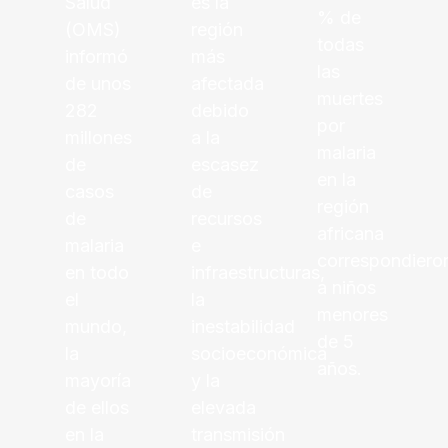
Salud
es la
% de
(OMS)
región
todas
informó
más
las
de unos
afectada
muertes
282
debido
por
millones
a la
malaria
de
escasez
en la
casos
de
región
de
recursos
africana
malaria
e
correspondiero
en todo
infraestructuras,
a niños
el
la
menores
mundo,
inestabilidad
de 5
la
socioeconómica
años.
mayoría
y la
de ellos
elevada
en la
transmisión